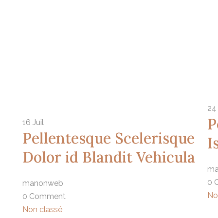
24
P
16
Juil
Pellentesque Scelerisque
I
Dolor id Blandit Vehicula
ma
0 
manonweb
No
0 Comment
Non classé