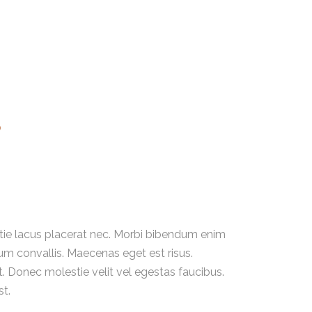
s
tie lacus placerat nec. Morbi bibendum enim
um convallis. Maecenas eget est risus.
t. Donec molestie velit vel egestas faucibus.
t.