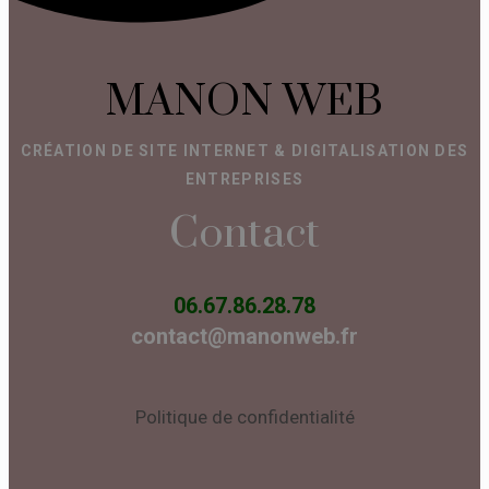
MANON WEB
CRÉATION DE SITE INTERNET & DIGITALISATION DES
ENTREPRISES
Contact
06.67.86.28.78
contact@manonweb.fr
Politique de confidentialité