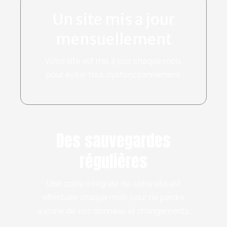
Un site mis a jour
mensuellement
Votre site est mis à jour chaque mois,
pour éviter tout dysfonctionnement.
Des sauvegardes
régulières
Une copie intégrale de votre site est
effectuée chaque mois pour ne perdre
aucune de vos données et changements.